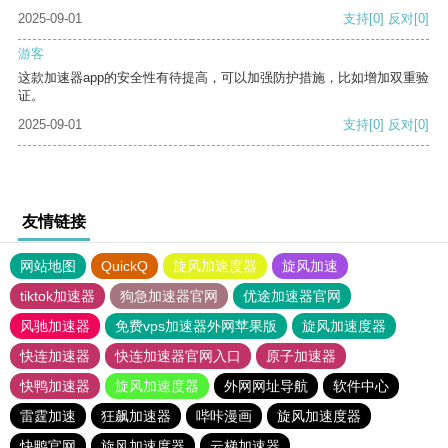
2025-09-01
支持
[0]
反对
[0]
游客
这款加速器app的安全性有待提高，可以加强防护措施，比如增加双重验
证。
2025-09-01
支持
[0]
反对
[0]
友情链接
网站地图
QuickQ
旋风加速度器
旋风加速
tiktok加速器
狗急加速器官网
优途加速器官网
风驰加速器
免费vps加速器外网苹果版
旋风加速度器
快连加速器
快连加速器官网入口
原子加速器
快鸭加速器
旋风加速度器
外网网址导航
软件中心
雷霆加速
狂飙加速器
哔咔漫画
旋风加速度器
快鸭官网
旋风加速度器
云梯加速器