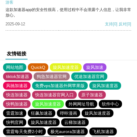
游客
这款加速器app的安全性很高，使用过程中不会泄露个人信息，让我非常
放心。
2025-09-12
支持
[0]
反对
[0]
友情链接
网站地图
QuickQ
旋风加速度器
旋风加速
tiktok加速器
狗急加速器官网
优途加速器官网
风驰加速器
免费vps加速器外网苹果版
旋风加速度器
快连加速器
快连加速器官网入口
原子加速器
快鸭加速器
旋风加速度器
外网网址导航
软件中心
雷霆加速
狂飙加速器
哔咔漫画
旋风加速度器
快鸭官网
旋风加速度器
云梯加速器
雷霆每天免费2小时
极光aurora加速器
飞机加速器