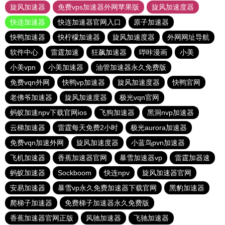
旋风加速器
免费vps加速器外网苹果版
旋风加速度器
快连加速器
快连加速器官网入口
原子加速器
快鸭加速器
快柠檬加速器
旋风加速度器
外网网址导航
软件中心
雷霆加速
狂飙加速器
哔咔漫画
小美
小美vpn
小美加速器
油管加速器永久免费版
免费vqn外网
快鸭vp加速器
旋风加速度器
快鸭官网
老佛爷加速器
旋风加速度器
极光vqn官网
蚂蚁加速npv下载官网ios
飞狗加速器
黑洞nvp加速器
云梯加速器
雷霆每天免费2小时
极光aurora加速器
免费vqn加速外网
旋风加速度器
小蓝鸟pvn加速器
飞机加速器
香蕉加速器官网
暴雪加速器vp
雷霆加器速
蚂蚁加速器
Sockboom
快连npv
旋风加速器官网
安易加速器
暴雪vp永久免费加速器下载官网
黑豹加速器
爬梯子加速器
免费梯子加速器永久免费版
香蕉加速器官网正版
风驰加速器
飞驰加速器