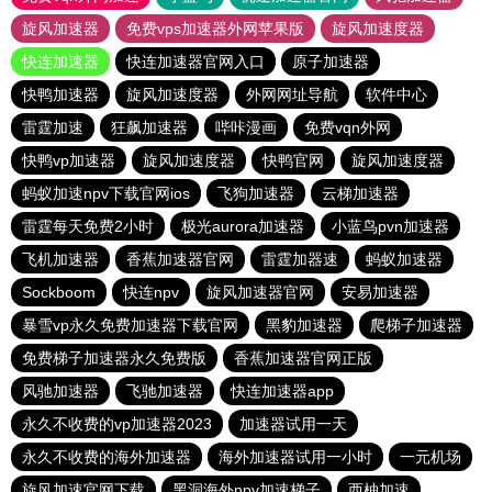
旋风加速器
免费vps加速器外网苹果版
旋风加速度器
快连加速器
快连加速器官网入口
原子加速器
快鸭加速器
旋风加速度器
外网网址导航
软件中心
雷霆加速
狂飙加速器
哔咔漫画
免费vqn外网
快鸭vp加速器
旋风加速度器
快鸭官网
旋风加速度器
蚂蚁加速npv下载官网ios
飞狗加速器
云梯加速器
雷霆每天免费2小时
极光aurora加速器
小蓝鸟pvn加速器
飞机加速器
香蕉加速器官网
雷霆加器速
蚂蚁加速器
Sockboom
快连npv
旋风加速器官网
安易加速器
暴雪vp永久免费加速器下载官网
黑豹加速器
爬梯子加速器
免费梯子加速器永久免费版
香蕉加速器官网正版
风驰加速器
飞驰加速器
快连加速器app
永久不收费的vp加速器2023
加速器试用一天
永久不收费的海外加速器
海外加速器试用一小时
一元机场
旋风加速官网下载
黑洞海外npv加速梯子
西柚加速