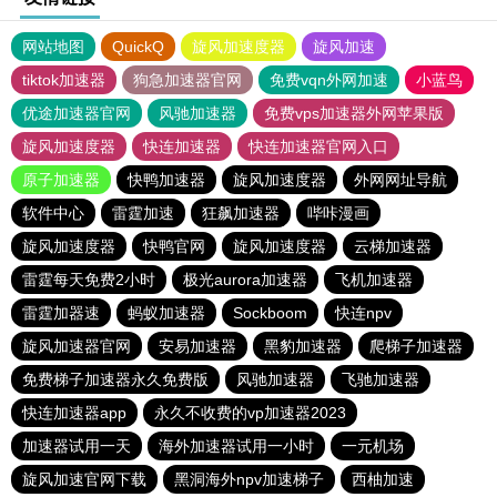
网站地图
QuickQ
旋风加速度器
旋风加速
tiktok加速器
狗急加速器官网
免费vqn外网加速
小蓝鸟
优途加速器官网
风驰加速器
免费vps加速器外网苹果版
旋风加速度器
快连加速器
快连加速器官网入口
原子加速器
快鸭加速器
旋风加速度器
外网网址导航
软件中心
雷霆加速
狂飙加速器
哔咔漫画
旋风加速度器
快鸭官网
旋风加速度器
云梯加速器
雷霆每天免费2小时
极光aurora加速器
飞机加速器
雷霆加器速
蚂蚁加速器
Sockboom
快连npv
旋风加速器官网
安易加速器
黑豹加速器
爬梯子加速器
免费梯子加速器永久免费版
风驰加速器
飞驰加速器
快连加速器app
永久不收费的vp加速器2023
加速器试用一天
海外加速器试用一小时
一元机场
旋风加速官网下载
黑洞海外npv加速梯子
西柚加速